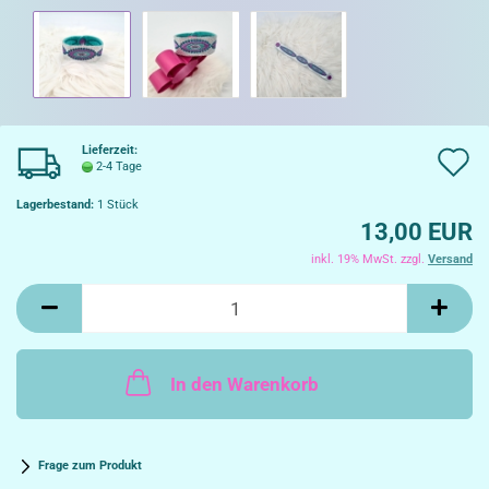
Lieferzeit:
A
2-4 Tage
d
Lagerbestand:
1
Stück
13,00 EUR
W
inkl. 19% MwSt. zzgl.
Versand
In den Warenkorb
Frage zum Produkt