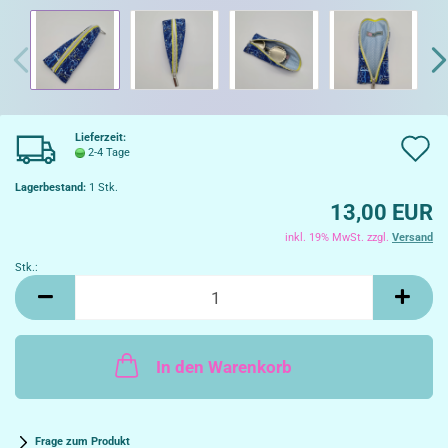
Lieferzeit:
A
2-4 Tage
d
Lagerbestand:
1
Stk.
13,00 EUR
W
inkl. 19% MwSt. zzgl.
Versand
Stk.:
Stk.
In den Warenkorb
Frage zum Produkt