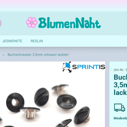
Suche...
E-Mail
JESMONITE
RESLIN
Passwort
Buchschrauben 3,5mm schwarz lackiert
»
(Art.Nr.:
Buc
3,5
Konto erstellen
lack
Passwort vergessen?
Mindestb