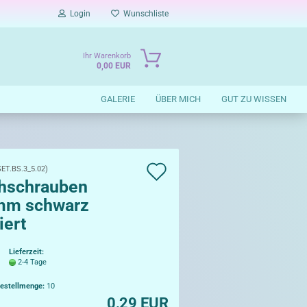
Login
Wunschliste
Ihr Warenkorb
0,00 EUR
GALERIE
ÜBER MICH
GUT ZU WISSEN
Auf
SET.BS.3_5.02
)
hschrauben
die
mm schwarz
Wunschliste
iert
Lieferzeit:
2-4 Tage
estellmenge:
10
0,29 EUR