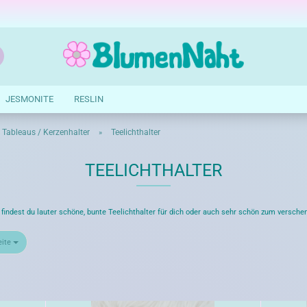
Suche...
E-Mail
JESMONITE
RESLIN
Passwort
 Tableaus / Kerzenhalter
Teelichthalter
»
TEELICHTHALTER
Konto erstellen
 findest du lauter schöne, bunte Teelichthalter für dich oder auch sehr schön zum versche
Passwort vergessen?
eite