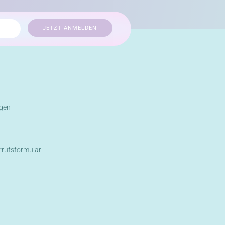
gen
rrufsformular