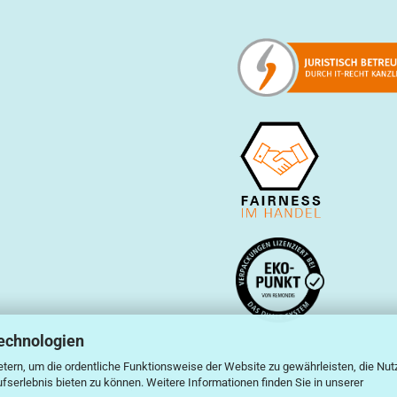
echnologien
tern, um die ordentliche Funktionsweise der Website zu gewährleisten, die Nu
serlebnis bieten zu können. Weitere Informationen finden Sie in unserer
Webshop erstellen
mit Gambio.de © 2026