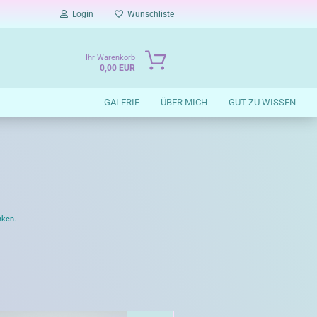
Login
Wunschliste
Ihr Warenkorb
0,00 EUR
GALERIE
ÜBER MICH
GUT ZU WISSEN
nken.