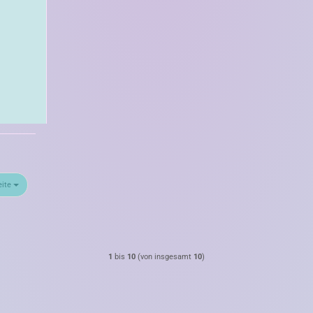
eite
1
bis
10
(von insgesamt
10
)