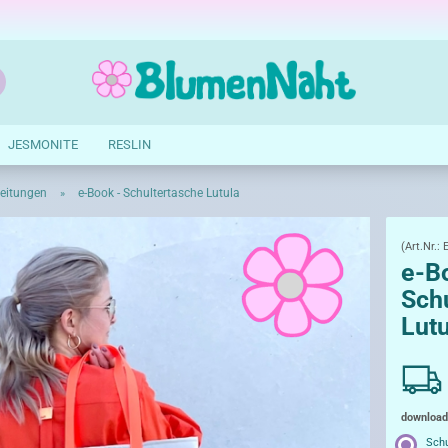
Suche...
E-Mail
JESMONITE
RESLIN
Passwort
leitungen
e-Book - Schultertasche Lutula
»
(Art.Nr.:
e-B
Sch
Konto erstellen
Lutu
Passwort vergessen?
download
Schu