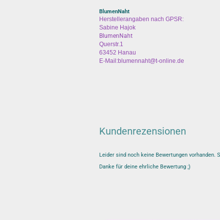
BlumenNaht
Herstellerangaben nach GPSR:
Sabine Hajok
BlumenNaht
Querstr.1
63452 Hanau
E-Mail:blumennaht@t-online.de
Kundenrezensionen
Leider sind noch keine Bewertungen vorhanden. Se
Danke für deine ehrliche Bewertung ;)