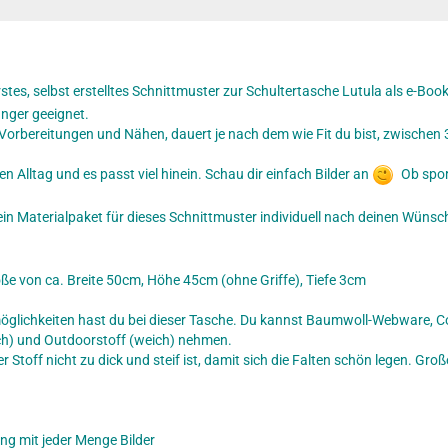
tes, selbst erstelltes Schnittmuster zur Schultertasche Lutula als e-Boo
änger geeignet.
. Vorbereitungen und Nähen, dauert je nach dem wie Fit du bist, zwischen 
den Alltag und es passt viel hinein. Schau dir einfach Bilder an
Ob sport
 ein Materialpaket für dieses Schnittmuster individuell nach deinen Wüns
röße von ca. Breite 50cm, Höhe 45cm (ohne Griffe), Tiefe 3cm
öglichkeiten hast du bei dieser Tasche. Du kannst Baumwoll-Webware, C
ich) und Outdoorstoff (weich) nehmen.
r Stoff nicht zu dick und steif ist, damit sich die Falten schön legen. Gr
ung mit jeder Menge Bilder