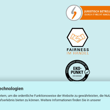
echnologien
tern, um die ordentliche Funktionsweise der Website zu gewährleisten, die Nu
serlebnis bieten zu können. Weitere Informationen finden Sie in unserer
Webshop erstellen
mit Gambio.de © 2026