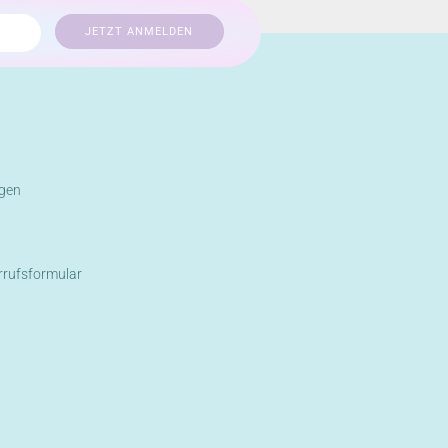
gen
rrufsformular