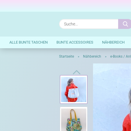
ALLE BUNTE TASCHEN
BUNTE ACCESSOIRES
NÄHBEREICH
Startseite
Nähbereich
e-Books / An
»
»