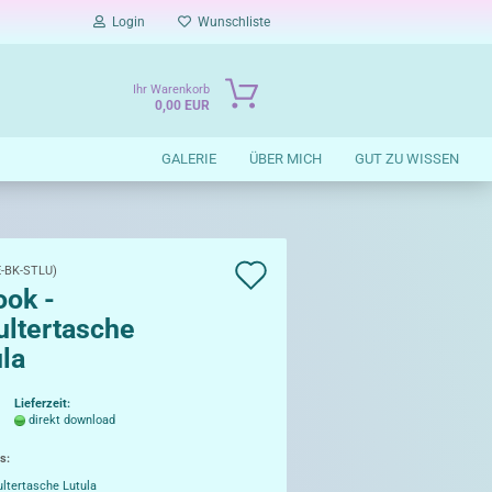
Login
Wunschliste
Ihr Warenkorb
0,00 EUR
GALERIE
ÜBER MICH
GUT ZU WISSEN
Auf
E-BK-STLU
)
ook -
die
ultertasche
Wunschliste
la
Lieferzeit:
direkt download
s:
ltertasche Lutula