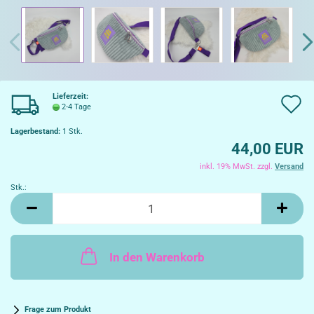
Lieferzeit:
A
2-4 Tage
d
Lagerbestand:
1
Stk.
44,00 EUR
W
inkl. 19% MwSt. zzgl.
Versand
Stk.:
Stk.
In den Warenkorb
Frage zum Produkt