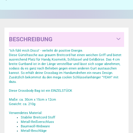
BESCHREIBUNG
"Ich fühl mich Disco" - verleiht dir positive Energie.
Diese Gürteltasche aus grauem Breitcord hat einen weichen Griff und bietet
ausreichend Platz für Handy, Kosmetik, Schlüssel und Geldbörse. Das 4 cm
breite Gurtband ist in der Länge verstellbar und lässt sich sogar abnehmen,
sodass du es ganz nach Belieben gegen einen anderen Gurt austauschen
kannst. So erhält deine Crossbag im Handumdrehen ein neues Design.
Zusätzlich bekommst du den mega coolen Schlüsselanhänger "YEAH" mit
dazu.
Diese Crossbody Bag ist ein EINZELSTÜCK
Maße: ca. 30cm x 15cm x 12cm
Gewicht: ca. 210g
Verwendetes Material:
Stabiler Breitcord Stoff
Metall-Reißverschluss
Baumwoll-Webware
Metall-Beschläge