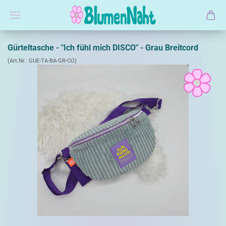
Gürteltasche - "Ich fühl mich DISCO" - Grau Breitcord
(Art.Nr.:
GUE-TA-BA-GR-CO
)