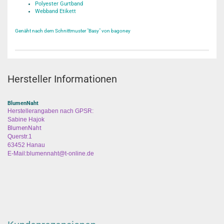
Polyester Gurtband
Webband Etikett
Genäht nach dem Schnittmuster "Basy" von bagoney
Hersteller Informationen
BlumenNaht
Herstellerangaben nach GPSR:
Sabine Hajok
BlumenNaht
Querstr.1
63452 Hanau
E-Mail:blumennaht@t-online.de