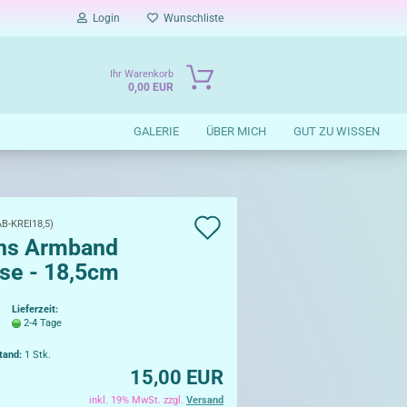
Login
Wunschliste
Ihr Warenkorb
0,00 EUR
GALERIE
ÜBER MICH
GUT ZU WISSEN
Auf
AB-KREI18,5
)
ns Armband
die
ise - 18,5cm
Wunschliste
Lieferzeit:
2-4 Tage
tand:
1
Stk.
15,00 EUR
inkl. 19% MwSt. zzgl.
Versand