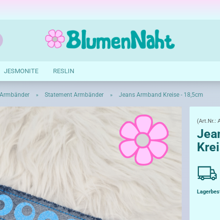
Suche...
E-Mail
JESMONITE
RESLIN
Passwort
 Armbänder
Statement Armbänder
Jeans Armband Kreise - 18,5cm
»
»
(Art.Nr.:
Jea
Kre
Konto erstellen
Passwort vergessen?
Lagerbes