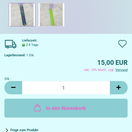
Lieferzeit:
A
2-4 Tage
d
Lagerbestand:
1
Stk.
15,00 EUR
W
inkl. 19% MwSt. zzgl.
Versand
Stk.:
Stk.
In den Warenkorb
Frage zum Produkt