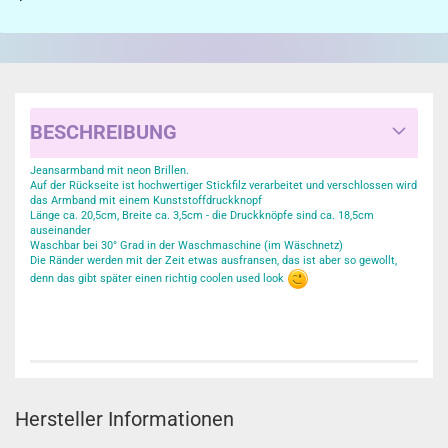
BESCHREIBUNG
Jeansarmband mit neon Brillen.
Auf der Rückseite ist hochwertiger Stickfilz verarbeitet und verschlossen wird
das Armband mit einem Kunststoffdruckknopf
Länge ca. 20,5cm, Breite ca. 3,5cm - die Druckknöpfe sind ca. 18,5cm
auseinander
Waschbar bei 30° Grad in der Waschmaschine (im Wäschnetz)
Die Ränder werden mit der Zeit etwas ausfransen, das ist aber so gewollt,
denn das gibt später einen richtig coolen used look
Hersteller Informationen