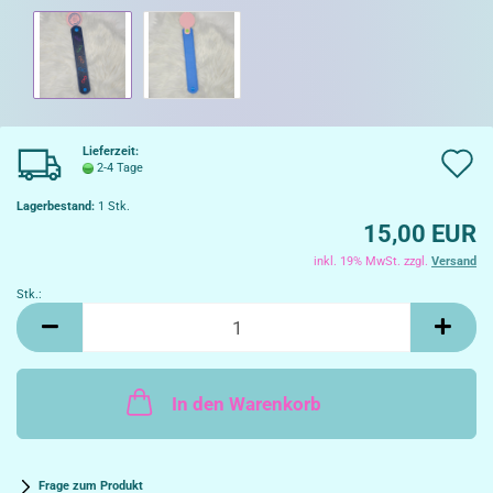
Lieferzeit:
A
2-4 Tage
d
Lagerbestand:
1
Stk.
15,00 EUR
W
inkl. 19% MwSt. zzgl.
Versand
Stk.:
Stk.
In den Warenkorb
Frage zum Produkt