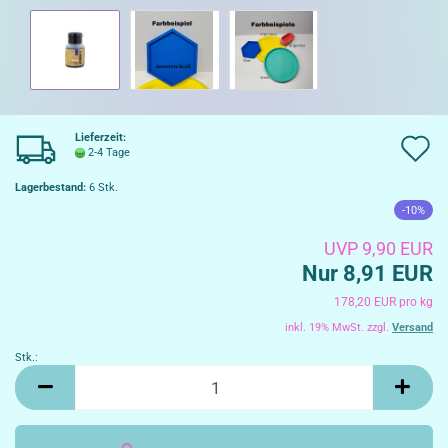
Lieferzeit:
A
2-4 Tage
d
Lagerbestand:
6
Stk.
W
-10%
UVP 9,90 EUR
Nur 8,91 EUR
178,20 EUR pro kg
inkl. 19% MwSt. zzgl.
Versand
Stk.:
Stk.