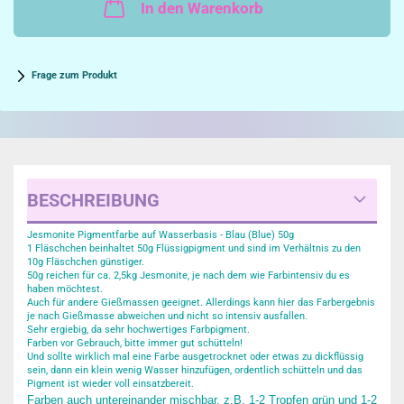
In den Warenkorb
Frage zum Produkt
BESCHREIBUNG
Jesmonite Pigmentfarbe auf Wasserbasis - Blau (Blue) 50g
1 Fläschchen beinhaltet 50g Flüssigpigment und sind im Verhältnis zu den
10g Fläschchen günstiger.
50g reichen für ca. 2,5kg Jesmonite, je nach dem wie Farbintensiv du es
haben möchtest.
Auch für andere Gießmassen geeignet. Allerdings kann hier das Farbergebnis
je nach Gießmasse abweichen und nicht so intensiv ausfallen.
Sehr ergiebig, da sehr hochwertiges Farbpigment.
Farben vor Gebrauch, bitte immer gut schütteln!
Und sollte wirklich mal eine Farbe ausgetrocknet oder etwas zu dickflüssig
sein, dann ein klein wenig Wasser hinzufügen, ordentlich schütteln und das
Pigment ist wieder voll einsatzbereit.
Farben auch untereinander mischbar, z.B. 1-2 Tropfen grün und 1-2