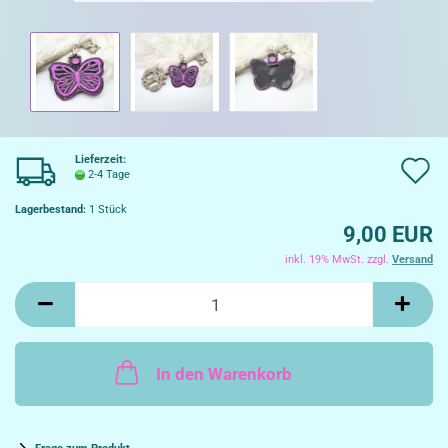
Lieferzeit:
A
2-4 Tage
d
Lagerbestand:
1
Stück
9,00 EUR
W
inkl. 19% MwSt. zzgl.
Versand
In den Warenkorb