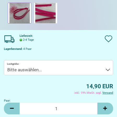
Lieferzeit:
A
2-4 Tage
d
Lagerbestand:
4
Paar
W
Lochgröße:
14,90 EUR
inkl. 19% MwSt. zzgl.
Versand
Paar:
Paar