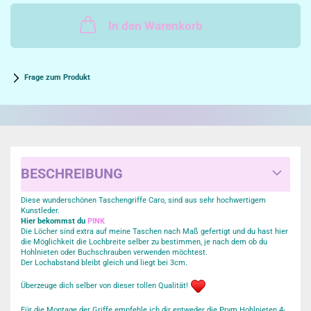
In den Warenkorb
Frage zum Produkt
BESCHREIBUNG
Diese wunderschönen Taschengriffe Caro, sind aus sehr hochwertigem
Kunstleder.
Hier bekommst du
PINK
Die Löcher sind extra auf meine Taschen nach Maß gefertigt und du hast hier
die Möglichkeit die Lochbreite selber zu bestimmen, je nach dem ob du
Hohlnieten oder Buchschrauben verwenden möchtest.
Der Lochabstand bleibt gleich und liegt bei 3cm.
Überzeuge dich selber von dieser tollen Qualität!
Für die Montage der Griffe empfehle ich dir entweder die Prym Hohlnieten 4-