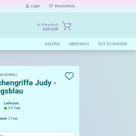
Login
Wunschliste
Ihr Warenkorb
0,00 EUR
GALERIE
ÜBER MICH
GUT ZU WISSEN
Auf
CB1020KBL
)
hengriffe Judy -
die
igsblau
Wunschliste
Lieferzeit:
2-4 Tage
tand:
2
Paar