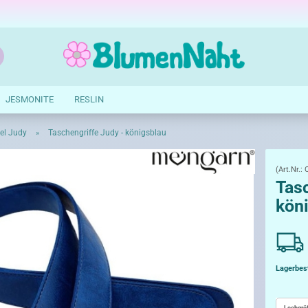
Suche...
E-Mail
JESMONITE
RESLIN
Passwort
el Judy
Taschengriffe Judy - königsblau
»
(Art.Nr.:
Tasc
kön
Konto erstellen
Passwort vergessen?
Lagerbes