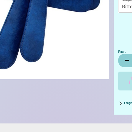
Lochgrö
Paar:
Paar
Frag