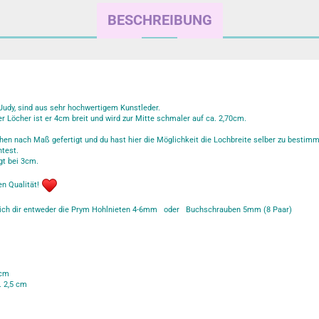
BESCHREIBUNG
udy, sind aus sehr hochwertigem Kunstleder.
er Löcher ist er 4cm breit und wird zur Mitte schmaler auf ca. 2,70cm.
hen nach Maß gefertigt und du hast hier die Möglichkeit die Lochbreite selber zu bestim
test.
gt bei 3cm.
en Qualität!
e ich dir entweder die Prym Hohlnieten 4-6mm oder Buchschrauben 5mm (8 Paar)
 cm
. 2,5 cm