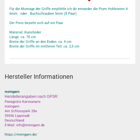
Für die Montage der Griffe empfehle ich dir entweder die Prym Hohlnieten 4-
6mm oder Buchschrauben 5mm (8 Paar)
Der Preis bezieht sich auf ein Paar
Material: Kunstleder
Länge: ca. 70 cm
Breite der Griffe an den Enden: ca. 4 cm
Breite der Griffe im mittleren Teil: ca. 2,5 cm
Hersteller Informationen
meingarn
Herstellerangaben nach GPSR:
Panagiotis Karvounaris
meingarn
Am Schlosspark 28a
59556 Lippstadt
Deutschland
E-Mail: info@meingarn.de
https://meingarn.de/