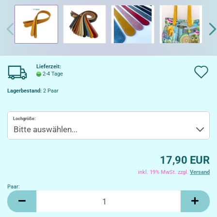
Lieferzeit:
A
2-4 Tage
d
Lagerbestand:
2
Paar
W
Lochgröße:
17,90 EUR
inkl. 19% MwSt. zzgl.
Versand
Paar:
Paar