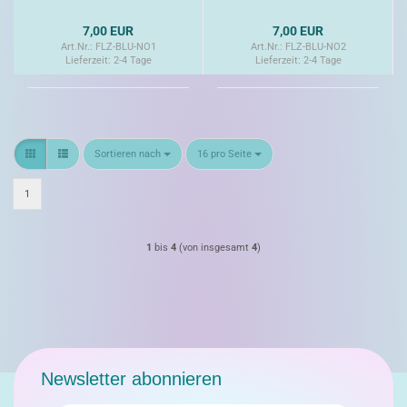
7,00 EUR
7,00 EUR
Art.Nr.: FLZ-BLU-NO1
Art.Nr.: FLZ-BLU-NO2
Lieferzeit:
2-4 Tage
Lieferzeit:
2-4 Tage
Sortieren nach
pro Seite
Sortieren nach
16 pro Seite
1
1
bis
4
(von insgesamt
4
)
Newsletter abonnieren