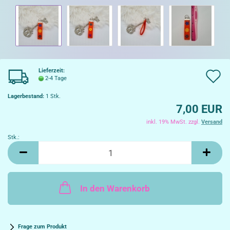
Lieferzeit:
A
2-4 Tage
d
Lagerbestand:
1
Stk.
7,00 EUR
W
inkl. 19% MwSt. zzgl.
Versand
Stk.:
Stk.
In den Warenkorb
Frage zum Produkt