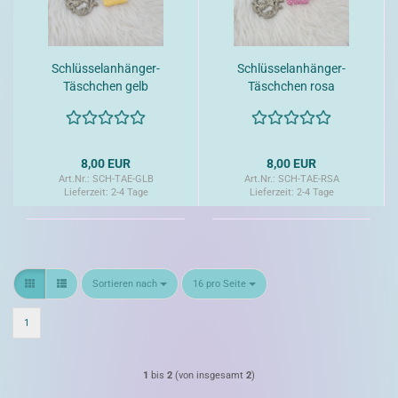
Schlüsselanhänger-
Schlüsselanhänger-
Täschchen gelb
Täschchen rosa
8,00 EUR
8,00 EUR
Art.Nr.: SCH-TAE-GLB
Art.Nr.: SCH-TAE-RSA
Lieferzeit:
2-4 Tage
Lieferzeit:
2-4 Tage
Sortieren nach
pro Seite
Sortieren nach
16 pro Seite
1
1
bis
2
(von insgesamt
2
)