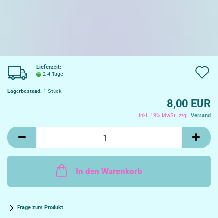
Lieferzeit:
A
2-4 Tage
d
Lagerbestand:
1
Stück
8,00 EUR
W
inkl. 19% MwSt. zzgl.
Versand
In den Warenkorb
Frage zum Produkt