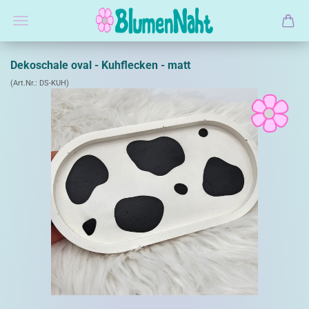
Dekoschale oval - Kuhflecken - matt
(Art.Nr.:
DS-KUH
)