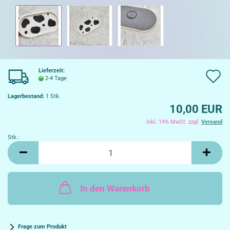
Lieferzeit:
A
2-4 Tage
d
Lagerbestand:
1
Stk.
10,00 EUR
W
inkl. 19% MwSt. zzgl.
Versand
Stk.:
Stk.
In den Warenkorb
Frage zum Produkt